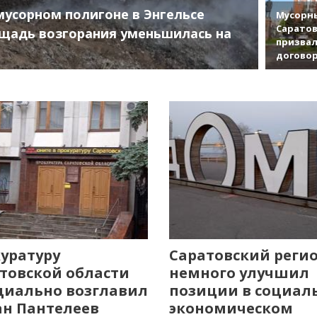
мусорном полигоне в Энгельсе
Мусорны
Саратов
щадь возгорания уменьшилась на
призвал
договор
уратуру
Саратовский реги
товской области
немного улучшил
иально возглавил
позиции в социал
н Пантелеев
экономическом