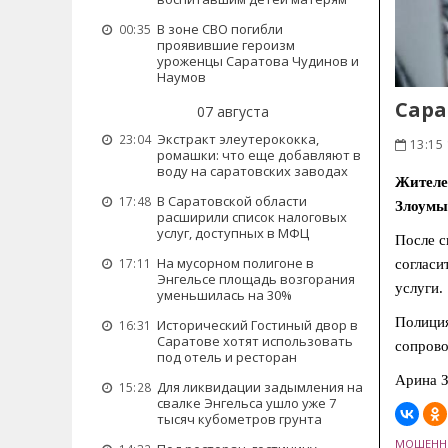
В зоне СВО погибли
00:35
проявившие героизм
уроженцы Саратова Чудинов и
Наумов
Сара
07 августа
Экстракт элеутерококка,
23:04
13:15 
ромашки: что еще добавляют в
воду на саратовских заводах
Жителе
В Саратовской области
17:48
Злоумы
расширили список налоговых
услуг, доступных в МФЦ
После с
На мусорном полигоне в
17:11
согласи
Энгельсе площадь возгорания
услуги.
уменьшилась на 30%
Полиция
Исторический Гостиный двор в
16:31
Саратове хотят использовать
сопров
под отель и ресторан
Арина З
Для ликвидации задымления на
15:28
свалке Энгельса ушло уже 7
тысяч кубометров грунта
МОШЕННИ