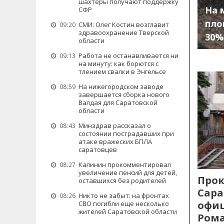
шахтеры получают поддержку
На 
СФР
пло
СМИ: Олег Костин возглавит
09:20
здравоохранение Тверской
30%
области
Работа не останавливается ни
09:13
на минуту: как борются с
тлением свалки в Энгельсе
На нижегородском заводе
08:59
завершается сборка нового
Валдая для Саратовской
области
Минздрав рассказал о
08:43
состоянии пострадавших при
атаке вражеских БПЛА
саратовцев
Калинин прокомментировал
08:27
увеличение пенсий для детей,
Прок
оставшихся без родителей
Сара
Никто не забыт: на фронтах
08:26
офиц
СВО погибли еще несколько
жителей Саратовской области
Рома