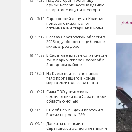
Под ресторан, гостиницу,
14:32
офисы: историческому зданию
в Саратове ищут инвестора
Саратовский депутат Калинин
13:19
Доба
призвал отказаться от
оптимизации старшей школы
В селах Саратовской области в
12:12
2026 году обновят еще больше
километров дорог
В Саратове власти хотят снести
11:22
луна-парк у сквера Расковой в
Заводском районе
На Кумысной поляне нашли
10:51
тело пропавшего в конце
марта 2026 года саратовца
Силы ПВО уничтожали
10:21
беспилотники над Саратовской
областью ночью
ВТБ: объем выдачи ипотеки в
10:06
России вырос на 38%
Доплаты к пенсии: в
09:24
Саратовской области летчики и