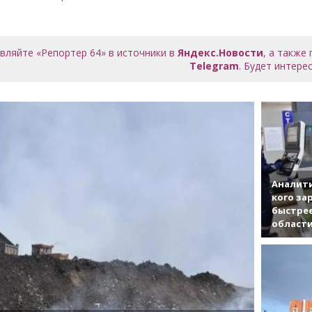
вляйте «Репортер 64» в источники в
Яндекс.Новости
, а также
Telegram
. Будет интерес
Аналити
кого за
быстрее
област