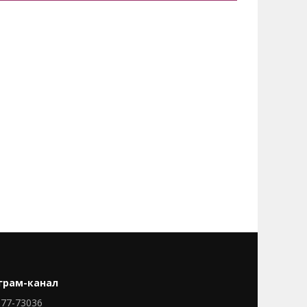
грам-канал
77-73036