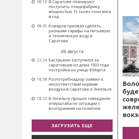
В Саратове планируют
08:10
построить птицефабрику
мощностью 15 тысяч тонн мяса
в год
Комаров призвал сделать
08:05
разными тарифы на питьевую
и техническую воду в
Саратове
06 августа
Бастрыкин заступился за
22:24
саратовцев из дома 1933 года
постройки на улице 8 Марта
Роспотребнадзор заявил о
18:38
Воло
несоответствии нормам
воздуха в Саратове и Энгельсе
буде
сов
В Энгельсе прошло совещание
18:23
оперштаба по ситуации с
жел
возгоранием на полигоне
вокз
ЗАГРУЗИТЬ ЕЩЕ