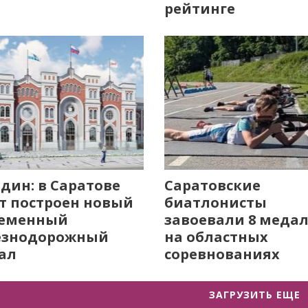
рейтинге
дин: в Саратове
Саратовские
т построен новый
биатлонисты
ременный
завоевали 8 меда
езнодорожный
на областных
ал
соревнованиях
ЗАГРУЗИТЬ ЕЩЕ