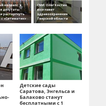
й коллапс: в
СМИ: Олег Костин
е депутаты
возглавит
и расторгнуть
здравоохранение
 с «Ситиматик»
Тверской области
он
Детские сады
Саратова, Энгельса и
ьно-
Балаково станут
бесплатными с 1