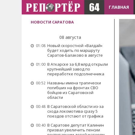
ГЛАВНАЯ
НОВОСТИ САРАТОВА
08 августа
Новый скоростной «Валдай»
01:08
будет ходить по маршруту
Саратов-Балаково в августе
В Аткарске за 6,8 млрд открыли
01:00
крупнейший завод по
переработке подсолнечника
Названы имена трагически
00:52
погибших на фронтах СВО
бойцов из Саратовской
области
В Саратовской области из-за
00:48
схода локомотива сразу 5
поездов отстают от графика
В Саратове депутат Калинин
00:40
призвал увеличить пенсии
воспитавшим детей матерям