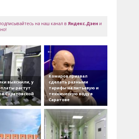
 подписывайтесь на наш канал в
Яндекс.Дзен
и
но!
Комаров призвал
ки выяснили, у
сделать разными
рплаты растут
тарифы на питьевую и
 в Саратовской
техническую воду в
и
Саратове