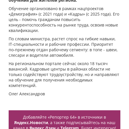
обучения для жителей региона.
Обучение организовано в рамках нацпроектов
«Демография» (с 2021 года) и «Кадры» (с 2025 года). Его
цель - помочь гражданам повысить
конкурентоспособность на рынке труда, освоив новые
квалификации.
По словам министра, растет спрос на гибкие навыки,
IT-специальности и рабочие профессии. Приоритет
по-прежнему отдан рабочему сегменту: в топе - швеи,
слесари и водители автомобиля.
На региональном портале сейчас около 18 тысяч
вакансий. Кадровые центры в районах области не
только содействуют трудоустройству, но и направляют
на обучение для получения необходимых
компетенций.
Олег Александров
Добавляйте «Репортер 64» в источники в
Яндекс.Новости
, а также подписывайтесь на наш
канал в
Яндекс.Дзен
и
Telegram
. Будет интересно!