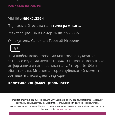
Реклама на сайте
Мы на
Яндекс.Дзен
Подписывайтесь на наш
телеграм-канал
Регистрационный номер № ФС77-73036
Учредитель: Савельев Георгий Игоревич
18+
При любом использовании материалов указание
сетевого издания «Репортер64» в качестве источника
информации и гиперссылка на сайт reporter64.ru
обязательны. Мнение авторов публикаций может не
совпадать с позицией редакции.
Политика конфиденциальности
Мы используем файлы cookies для улучшения работы сайта. Оставаясь на нашем
сайте, вы соглашаетесь с условиями использования файлов cookies. Чтобы
© 2016
СИ «Репортер64»
. Все права защищены -
ознакомиться с нашими Положениями о конфиденциальности и об использовании
Разработка
Alatis Studio
файлов cookie,
нажмите здесь
.