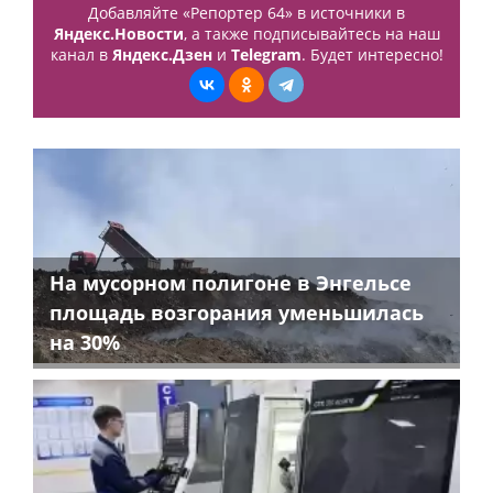
Добавляйте «Репортер 64» в источники в
Яндекс.Новости
, а также подписывайтесь на наш
канал в
Яндекс.Дзен
и
Telegram
. Будет интересно!
На мусорном полигоне в Энгельсе
площадь возгорания уменьшилась
на 30%