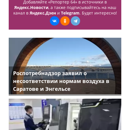
Добавляйте «Репортер 64» в источники в
Яндекс.Новости
, а также подписывайтесь на наш
канал в
Яндекс.Дзен
и
Telegram
. Будет интересно!
Роспотребнадзор заявил о
несоответствии нормам воздуха в
Саратове и Энгельсе