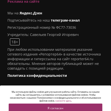
Реклама на сайте
Мы на
Яндекс.Дзен
Подписывайтесь на наш
телеграм-канал
Регистрационный номер № ФС77-73036
Учредитель: Савельев Георгий Игоревич
18+
При любом использовании материалов указание
сетевого издания «Репортер64» в качестве источника
информации и гиперссылка на сайт reporter64.ru
обязательны. Мнение авторов публикаций может не
совпадать с позицией редакции.
Политика конфиденциальности
Мы используем файлы cookies для улучшения работы сайта. Оставаясь на нашем
сайте, вы соглашаетесь с условиями использования файлов cookies. Чтобы
© 2016
СИ «Репортер64»
. Все права защищены -
ознакомиться с нашими Положениями о конфиденциальности и об использовании
Разработка
Alatis Studio
файлов cookie,
нажмите здесь
.
Я согласен