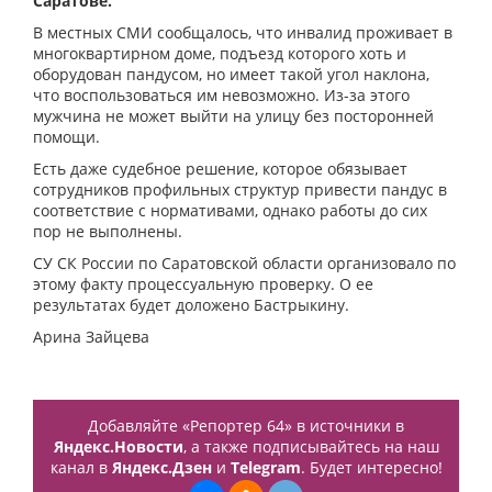
Саратове.
В местных СМИ сообщалось, что инвалид проживает в
многоквартирном доме, подъезд которого хоть и
оборудован пандусом, но имеет такой угол наклона,
что воспользоваться им невозможно. Из-за этого
мужчина не может выйти на улицу без посторонней
помощи.
Есть даже судебное решение, которое обязывает
сотрудников профильных структур привести пандус в
соответствие с нормативами, однако работы до сих
пор не выполнены.
СУ СК России по Саратовской области организовало по
этому факту процессуальную проверку. О ее
результатах будет доложено Бастрыкину.
Арина Зайцева
Добавляйте «Репортер 64» в источники в
Яндекс.Новости
, а также подписывайтесь на наш
канал в
Яндекс.Дзен
и
Telegram
. Будет интересно!