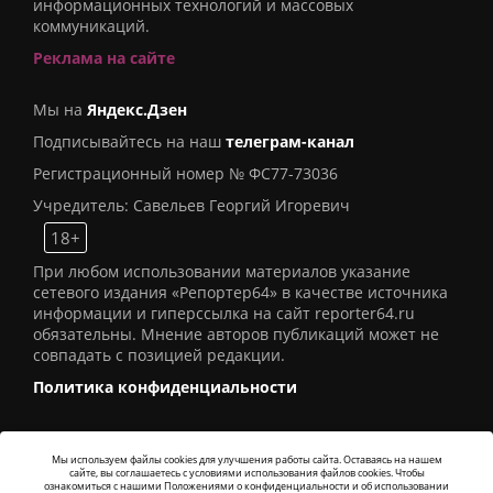
информационных технологий и массовых
коммуникаций.
Реклама на сайте
Мы на
Яндекс.Дзен
Подписывайтесь на наш
телеграм-канал
Регистрационный номер № ФС77-73036
Учредитель: Савельев Георгий Игоревич
18+
При любом использовании материалов указание
сетевого издания «Репортер64» в качестве источника
информации и гиперссылка на сайт reporter64.ru
обязательны. Мнение авторов публикаций может не
совпадать с позицией редакции.
Политика конфиденциальности
Мы используем файлы cookies для улучшения работы сайта. Оставаясь на нашем
сайте, вы соглашаетесь с условиями использования файлов cookies. Чтобы
© 2016
СИ «Репортер64»
. Все права защищены -
ознакомиться с нашими Положениями о конфиденциальности и об использовании