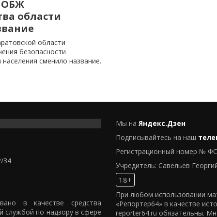
 ОБЖ
тва области
звание
аратовской области
чения безопасности
 населения сменило название.
Мы на
Яндекс.Дзен
Подписывайтесь на наш
теле
Регистрационный номер № ФС
2/34
Учредитель: Савельев Георги
18+
При любом использовании мат
овано в качестве средства
«Репортер64» в качестве ист
й службой по надзору в сфере
reporter64.ru обязательны. М