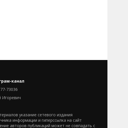
грам-канал
77-73036
й Игоревич
ериалов указание сетевого издания
очника информации и гиперссылка на сайт
нение авторов публикаций может не совпадать с