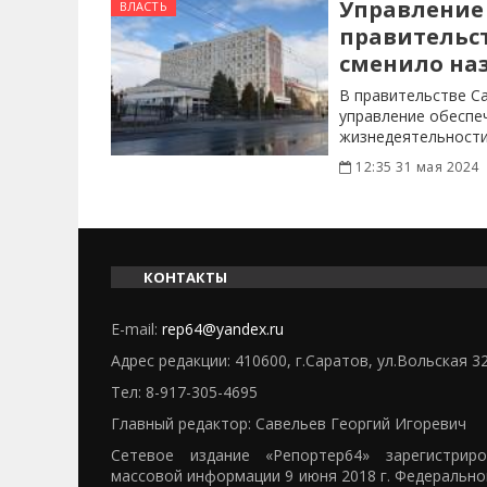
Управление
ВЛАСТЬ
правительс
сменило на
В правительстве С
управление обеспе
жизнедеятельности
12:35 31 мая 2024
КОНТАКТЫ
E-mail:
rep64@yandex.ru
Адрес редакции: 410600, г.Саратов, ул.Вольская 3
Тел:
8-917-305-4695
Главный редактор: Савельев Георгий Игоревич
Сетевое издание «Репортер64» зарегистрир
массовой информации 9 июня 2018 г. Федерально