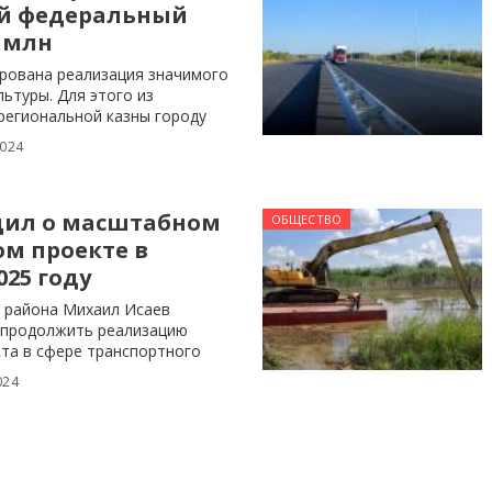
й федеральный
0 млн
ирована реализация значимого
льтуры. Для этого из
региональной казны городу
2024
щил о масштабном
ОБЩЕСТВО
м проекте в
025 году
о района Михаил Исаев
х продолжить реализацию
та в сфере транспортного
024