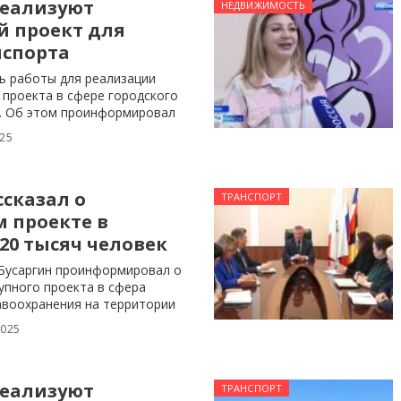
реализуют
НЕДВИЖИМОСТЬ
 проект для
нспорта
сь работы для реализации
 проекта в сфере городского
. Об этом проинформировал
025
ссказал о
ТРАНСПОРТ
 проекте в
 20 тысяч человек
Бусаргин проинформировал о
упного проекта в сфера
авоохранения на территории
2025
реализуют
ТРАНСПОРТ