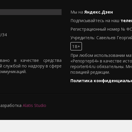
Мы на
Яндекс.Дзен
Подписывайтесь на наш
теле
Регистрационный номер № ФС
2/34
Учредитель: Савельев Георги
18+
При любом использовании мат
овано в качестве средства
«Репортер64» в качестве ист
й службой по надзору в сфере
reporter64.ru обязательны. М
оммуникаций.
позицией редакции.
Политика конфиденциаль
 Разработка
Alatis Studio